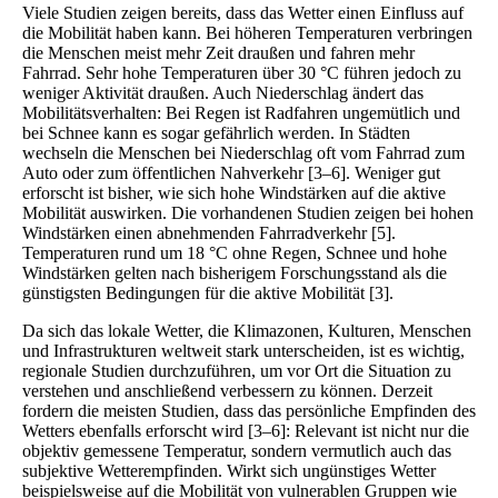
Viele Studien zeigen bereits, dass das Wetter einen Einfluss auf
die Mobilität haben kann. Bei höheren Temperaturen verbringen
die Menschen meist mehr Zeit draußen und fahren mehr
Fahrrad. Sehr hohe Temperaturen über 30 °C führen jedoch zu
weniger Aktivität draußen. Auch Niederschlag ändert das
Mobilitätsverhalten: Bei Regen ist Radfahren ungemütlich und
bei Schnee kann es sogar gefährlich werden. In Städten
wechseln die Menschen bei Niederschlag oft vom Fahrrad zum
Auto oder zum öffentlichen Nahverkehr [3–6]. Weniger gut
erforscht ist bisher, wie sich hohe Windstärken auf die aktive
Mobilität auswirken. Die vorhandenen Studien zeigen bei hohen
Windstärken einen abnehmenden Fahrradverkehr [5].
Temperaturen rund um 18 °C ohne Regen, Schnee und hohe
Windstärken gelten nach bisherigem Forschungsstand als die
günstigsten Bedingungen für die aktive Mobilität [3].
Da sich das lokale Wetter, die Klimazonen, Kulturen, Menschen
und Infrastrukturen weltweit stark unterscheiden, ist es wichtig,
regionale Studien durchzuführen, um vor Ort die Situation zu
verstehen und anschließend verbessern zu können. Derzeit
fordern die meisten Studien, dass das persönliche Empfinden des
Wetters ebenfalls erforscht wird [3–6]: Relevant ist nicht nur die
objektiv gemessene Temperatur, sondern vermutlich auch das
subjektive Wetterempfinden. Wirkt sich ungünstiges Wetter
beispielsweise auf die Mobilität von vulnerablen Gruppen wie