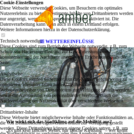
Cookie-Einstellungen
Diese Webseite verwendet Cookies, um Besuchern ein optimales
Nutzererlebnis zu bieten. Bestimmte Inhalte von Drittanbietern werden
nur angezeigt, wenn die entsprechende Option aktiviert ist. Die
Datenverarbeitung kann dann auch in einem Drittland erfolgen.
Weitere Informationen hierzu in der Datenschutzerklärung.
Technisch notwendige
WETTEREINFLÜSSE
Diese Cookies sind zum Betrieb der Webseite notwendig, z.B. zum
Schutz vor Hackerangriffen und zur Gewährleistung eines
konsistenten und der Nachfrage angepassten Erscheinungsbilds der
Seite.
Analytische
Diese Cookies werden verwendet, um das Nutzererlebnis weiter zu
optimieren. Hierunter fallen auch Statistiken, die dem
Webseitenbetreiber von Drittanbietern zur Verfügung gestellt werden,
sowie die Ausspielung von personalisierter Werbung durch die
Nachverfolgung der Nutzeraktivität über verschiedene Webseiten.
Drittanbieter-Inhalte
Diese Webseite bietet möglicherweise Inhalte oder Funktionalitäten an,
Wie wirkt sich das Stadtklima auf die Mobilität aus?
die von Drittanbietern eigenverantwortlich zur Verfügung gestellt
werden. Diese Drittanbieter können eigene Cookies setzen, z.B. um
„Es gibt kein falsches Wetter, nur falsche Kleidung“ – wer kennt
die Nutzeraktivität zu verfolgen oder ihre Angebote zu personalisieren