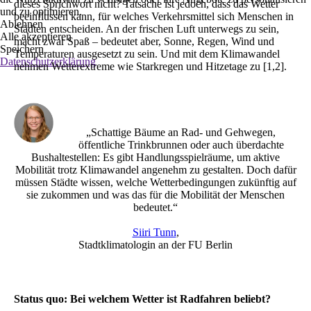
dieses Sprichwort nicht? Tatsache ist jedoch, dass das Wetter
und zu optimieren.
beeinflussen kann, für welches Verkehrsmittel sich Menschen in
Ablehnen
Städten entscheiden. An der frischen Luft unterwegs zu sein,
Alle akzeptieren
macht zwar Spaß – bedeutet aber, Sonne, Regen, Wind und
Speichern
Temperaturen ausgesetzt zu sein. Und mit dem Klimawandel
Datenschutzerklärung
nehmen Wetterextreme wie Starkregen und Hitzetage zu [1,2].
„Schattige Bäume an Rad- und Gehwegen,
öffentliche Trinkbrunnen oder auch überdachte
Bushaltestellen: Es gibt Handlungsspielräume, um aktive
Mobilität trotz Klimawandel angenehm zu gestalten. Doch dafür
müssen Städte wissen, welche Wetterbedingungen zukünftig auf
sie zukommen und was das für die Mobilität der Menschen
bedeutet.“
Siiri Tunn
,
Stadtklimatologin an der FU Berlin
Status quo: Bei welchem Wetter ist Radfahren beliebt?