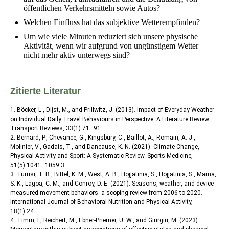
öffentlichen Verkehrsmitteln sowie Autos?
Welchen Einfluss hat das subjektive Wetterempfinden?
Um wie viele Minuten reduziert sich unsere physische
Aktivität, wenn wir aufgrund von ungünstigem Wetter
nicht mehr aktiv unterwegs sind?
Zitierte Literatur
1. Böcker, L., Dijst, M., and Prillwitz, J. (2013). Impact of Everyday Weather
on Individual Daily Travel Behaviours in Perspective: A Literature Review.
Transport Reviews, 33(1):71–91.
2. Bernard, P., Chevance, G., Kingsbury, C., Baillot, A., Romain, A.-J.,
Molinier, V., Gadais, T., and Dancause, K. N. (2021). Climate Change,
Physical Activity and Sport: A Systematic Review. Sports Medicine,
51(5):1041–1059.3.
3. Turrisi, T. B., Bittel, K. M., West, A. B., Hojjatinia, S., Hojjatinia, S., Mama,
S. K., Lagoa, C. M., and Conroy, D. E. (2021). Seasons, weather, and device-
measured movement behaviors: a scoping review from 2006 to 2020.
International Journal of Behavioral Nutrition and Physical Activity,
18(1):24.
4. Timm, I., Reichert, M., Ebner-Priemer, U. W., and Giurgiu, M. (2023).