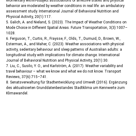
Momentary within-subject associations of affective states and physical
behavior are moderated by weather conditions in real life: an ambulatory
assessment study. International Journal of Behavioral Nutrition and
Physical Activity, 20(1):117.
5. Galich, A. and Nieland, S. (2023). The Impact of Weather Conditions on
Mode Choice in Different Spatial Areas. Future Transportation, 3(3):1007–
1028.
6. Ferguson, T., Curtis, R., Fraysse, F., Olds, T., Dumuid, D., Brown, W.,
Esterman, A., and Maher, C. (2023). Weather associations with physical
activity, sedentary behaviour and sleep patterns of Australian adults: a
longitudinal study with implications for climate change. International
Journal of Behavioral Nutrition and Physical Activity, 20(1):30.
7. Liu, C., Susilo, Y. O., and Karlström, A. (2017). Weather variability and
travel behaviour – what we know and what we do not know. Transport
Reviews, 37(6):715–741.
8. Senatsverwaltung für Stadtentwicklung und Umwelt (2016). Ergänzung
des aktualisierten Grunddatenbestandes Stadtklima um Kennwerte zum
Klimawandel.