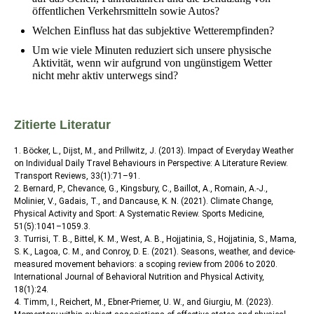
öffentlichen Verkehrsmitteln sowie Autos?
Welchen Einfluss hat das subjektive Wetterempfinden?
Um wie viele Minuten reduziert sich unsere physische
Aktivität, wenn wir aufgrund von ungünstigem Wetter
nicht mehr aktiv unterwegs sind?
Zitierte Literatur
1. Böcker, L., Dijst, M., and Prillwitz, J. (2013). Impact of Everyday Weather
on Individual Daily Travel Behaviours in Perspective: A Literature Review.
Transport Reviews, 33(1):71–91.
2. Bernard, P., Chevance, G., Kingsbury, C., Baillot, A., Romain, A.-J.,
Molinier, V., Gadais, T., and Dancause, K. N. (2021). Climate Change,
Physical Activity and Sport: A Systematic Review. Sports Medicine,
51(5):1041–1059.3.
3. Turrisi, T. B., Bittel, K. M., West, A. B., Hojjatinia, S., Hojjatinia, S., Mama,
S. K., Lagoa, C. M., and Conroy, D. E. (2021). Seasons, weather, and device-
measured movement behaviors: a scoping review from 2006 to 2020.
International Journal of Behavioral Nutrition and Physical Activity,
18(1):24.
4. Timm, I., Reichert, M., Ebner-Priemer, U. W., and Giurgiu, M. (2023).