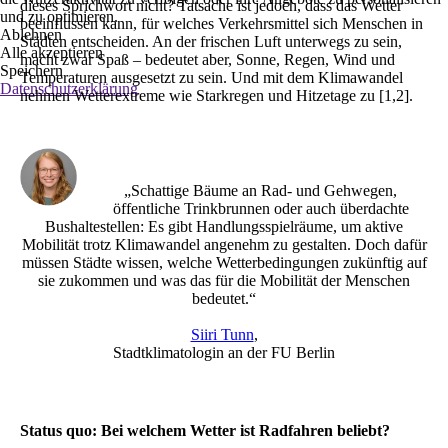
dieses Sprichwort nicht? Tatsache ist jedoch, dass das Wetter
und zu optimieren.
beeinflussen kann, für welches Verkehrsmittel sich Menschen in
Ablehnen
Städten entscheiden. An der frischen Luft unterwegs zu sein,
Alle akzeptieren
macht zwar Spaß – bedeutet aber, Sonne, Regen, Wind und
Speichern
Temperaturen ausgesetzt zu sein. Und mit dem Klimawandel
Datenschutzerklärung
nehmen Wetterextreme wie Starkregen und Hitzetage zu [1,2].
„Schattige Bäume an Rad- und Gehwegen,
öffentliche Trinkbrunnen oder auch überdachte
Bushaltestellen: Es gibt Handlungsspielräume, um aktive
Mobilität trotz Klimawandel angenehm zu gestalten. Doch dafür
müssen Städte wissen, welche Wetterbedingungen zukünftig auf
sie zukommen und was das für die Mobilität der Menschen
bedeutet.“
Siiri Tunn
,
Stadtklimatologin an der FU Berlin
Status quo: Bei welchem Wetter ist Radfahren beliebt?