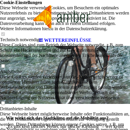
Cookie-Einstellungen
Diese Webseite verwendet Cookies, um Besuchern ein optimales
Nutzererlebnis zu bieten. Bestimmte Inhalte von Drittanbietern werden
nur angezeigt, wenn die entsprechende Option aktiviert ist. Die
Datenverarbeitung kann dann auch in einem Drittland erfolgen.
Weitere Informationen hierzu in der Datenschutzerklärung.
Technisch notwendige
WETTEREINFLÜSSE
Diese Cookies sind zum Betrieb der Webseite notwendig, z.B. zum
Schutz vor Hackerangriffen und zur Gewährleistung eines
konsistenten und der Nachfrage angepassten Erscheinungsbilds der
Seite.
Analytische
Diese Cookies werden verwendet, um das Nutzererlebnis weiter zu
optimieren. Hierunter fallen auch Statistiken, die dem
Webseitenbetreiber von Drittanbietern zur Verfügung gestellt werden,
sowie die Ausspielung von personalisierter Werbung durch die
Nachverfolgung der Nutzeraktivität über verschiedene Webseiten.
Drittanbieter-Inhalte
Diese Webseite bietet möglicherweise Inhalte oder Funktionalitäten an,
Wie wirkt sich das Stadtklima auf die Mobilität aus?
die von Drittanbietern eigenverantwortlich zur Verfügung gestellt
werden. Diese Drittanbieter können eigene Cookies setzen, z.B. um
„Es gibt kein falsches Wetter, nur falsche Kleidung“ – wer kennt
die Nutzeraktivität zu verfolgen oder ihre Angebote zu personalisieren