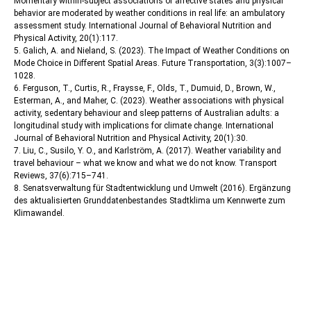
Momentary within-subject associations of affective states and physical
behavior are moderated by weather conditions in real life: an ambulatory
assessment study. International Journal of Behavioral Nutrition and
Physical Activity, 20(1):117.
5. Galich, A. and Nieland, S. (2023). The Impact of Weather Conditions on
Mode Choice in Different Spatial Areas. Future Transportation, 3(3):1007–
1028.
6. Ferguson, T., Curtis, R., Fraysse, F., Olds, T., Dumuid, D., Brown, W.,
Esterman, A., and Maher, C. (2023). Weather associations with physical
activity, sedentary behaviour and sleep patterns of Australian adults: a
longitudinal study with implications for climate change. International
Journal of Behavioral Nutrition and Physical Activity, 20(1):30.
7. Liu, C., Susilo, Y. O., and Karlström, A. (2017). Weather variability and
travel behaviour – what we know and what we do not know. Transport
Reviews, 37(6):715–741.
8. Senatsverwaltung für Stadtentwicklung und Umwelt (2016). Ergänzung
des aktualisierten Grunddatenbestandes Stadtklima um Kennwerte zum
Klimawandel.