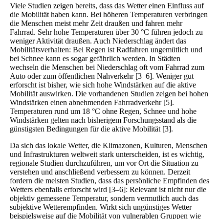
Viele Studien zeigen bereits, dass das Wetter einen Einfluss auf
die Mobilität haben kann. Bei höheren Temperaturen verbringen
die Menschen meist mehr Zeit draußen und fahren mehr
Fahrrad. Sehr hohe Temperaturen über 30 °C führen jedoch zu
weniger Aktivität draußen. Auch Niederschlag ändert das
Mobilitätsverhalten: Bei Regen ist Radfahren ungemütlich und
bei Schnee kann es sogar gefährlich werden. In Städten
wechseln die Menschen bei Niederschlag oft vom Fahrrad zum
Auto oder zum öffentlichen Nahverkehr [3–6]. Weniger gut
erforscht ist bisher, wie sich hohe Windstärken auf die aktive
Mobilität auswirken. Die vorhandenen Studien zeigen bei hohen
Windstärken einen abnehmenden Fahrradverkehr [5].
Temperaturen rund um 18 °C ohne Regen, Schnee und hohe
Windstärken gelten nach bisherigem Forschungsstand als die
günstigsten Bedingungen für die aktive Mobilität [3].
Da sich das lokale Wetter, die Klimazonen, Kulturen, Menschen
und Infrastrukturen weltweit stark unterscheiden, ist es wichtig,
regionale Studien durchzuführen, um vor Ort die Situation zu
verstehen und anschließend verbessern zu können. Derzeit
fordern die meisten Studien, dass das persönliche Empfinden des
Wetters ebenfalls erforscht wird [3–6]: Relevant ist nicht nur die
objektiv gemessene Temperatur, sondern vermutlich auch das
subjektive Wetterempfinden. Wirkt sich ungünstiges Wetter
beispielsweise auf die Mobilität von vulnerablen Gruppen wie